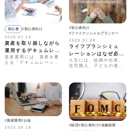
#初心者向け
初心者
#初心者向け
#ファイナンシャルプランナー
2026.01.14
2026.01.08
資産を取り崩しながら
ライフプランシミュ
運用するデキュムレー
レーションはなぜ必
資産運用には、資産を蓄
ションとは？NISAで
人生には、結婚や出産、
要？シミュレーション
える「アキュムレーショ
買える関連投資信託も
住宅購入、子どもの進学
ン（資産蓄積）」の期間
方法も解説！
や退職など、さまざまな
紹介！
と、蓄えた資産を活用す
ライフイベントがありま
る「デキュムレーション
す。計画的に資産を形成
（資産取り崩し）」の期
するには、それぞれのイ
間があります。本記事で
ベントで必要となる金額
は、アキュムレーション
を事前に想定しておくこ
とデキュムレーションの
とが大切です。本記事で
概要に加え、資産形成期
は、計画的な資産形成に
から資産活用期へ移行す
役立つ「ライフプランシ
るタイミングの試算方法
#資産運用
#お金
ミュレーション」につい
について解説します。
#経済
#初心者向け
#金融政策
て解説します。
2025.08.18