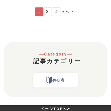
ミナーの特徴や選び方、
犯罪が急増しています。
信頼できるセミナーを見
本記事では、巧妙化する
極めるポイントを解説し
1
2
3
次へ
サイバー犯罪の手口や今
ます。
すぐできる盗難対策、
フィッシング詐欺に遭っ
てしまったときに取るべ
き行動などを解説しま
す。
Category
記事カテゴリー
初心者
ページTOPへ