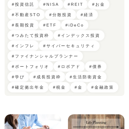
#投資信託
#NISA
#REIT
#お金
#不動産STO
#分散投資
#経済
#長期投資
#ETF
#iDeCo
#つみたて投資枠
#インデックス投資
#インフレ
#サイバーセキュリティ
#ファイナンシャルプランナー
#ポートフォリオ
#ロボアド
#債券
#学び
#成長投資枠
#生活防衛資金
#確定拠出年金
#税金
#金
#金融政策