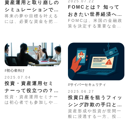
2025.07.22
資産運用と取り崩しの
FOMCとは？ 知って
シミュレーションで将
おきたい世界経済への
将来の夢や目標を叶える
来を見える化する！
FOMCは、米国の金融政
には、必要な資金を把握
影響と投資戦略のポイ
策を決定する重要な会合
し、計画的に準備を進め
ント
です。その決定は世界の
ることが大切です。試算
金融市場に影響を与えま
には、便利な「係数」を
すが、仕組みや意義は投
活用するのがおすすめで
資初心者には分かりづら
す。本記事では、代表的
いかもしれません。本記
な6つの係数について詳
事では、FOMCの概要や
しく解説します。
市場への影響、投資時の
注意点を分かりやすく解
#初心者向け
説します。
2025.07.04
投資・資産運用セミ
#サイバーセキュリティ
ナーって役立つの？初
2025.06.27
投資・資産運用セミナー
投資口座を狙うフィッ
心者が参加するときの
は初心者でも参加しやす
シング詐欺の手口と
選び方
く、無料・有料のものが
資産形成や投資が世間一
は？ 今すぐ行う重要
あり、専門家から最新の
般に浸透する一方、投資
情報や運用ノウハウを学
な対策
口座からお金を盗む
べます。本記事では、セ
フィッシング詐欺などの