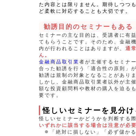
た内容とは限りません。期待しつつ
ど柔軟に対応することも大切です。
勧誘目的のセミナーもある
セミナーの主な目的は、受講者に有
てもらうことです。そのため、金融
内が行われることはありますが、
通
ん。
金融商品取引業
者が主催するセミナ
合った勧誘を行う「適合性の原則」
勧誘は規制の対象となることがあり
しかし、金融商品取引業者以外が主
額な投資顧問料や教材の購入を迫る
要です。
怪しいセミナーを見分け
怪しいセミナーかどうかを判断する
いずれかに該当する場合は注意が必
「絶対に損しない」「必ず儲かる