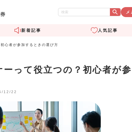
メ
新着記事
人気記事
？初心者が参加するときの選び方
ナーって役立つの？初心者が参
/12/22
野 剛之