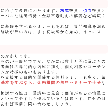
ズに応じて多岐にわたります。
株式
投資
、
債券
投資
と
ローバルな経済情勢・金融市場動向の解説など幅広く
けに基礎を学べるセミナーもあれば、専門知識を深め
資経験が浅い方は、まず初級編から始め、徐々にス
ものがあります。
のものが一般的ですが、なかには数十万円に及ぶもの
級者向けの専門的な内容に加え、個別相談やコーチン
ラムが特徴のものもあります。
成を支援する目的で開催する無料セミナーも多く、気
の基本を学ぶなら、金融機関の無料セミナーで十分
な
を検討する際は、受講料に見合う価値があるか慎重に
らといって必ずしも優れているとは限らず、
自分の目
があれば事前に問い合わせましょう。