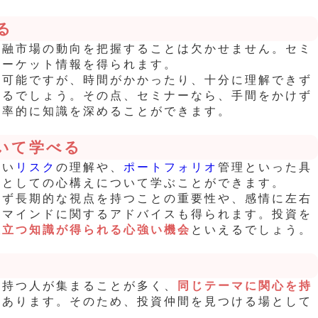
る
金融市場の動向を把握することは欠かせません。セミ
マーケット情報を得られます。
も可能ですが、時間がかかったり、十分に理解できず
あるでしょう。その点、セミナーなら、
手間をかけず
効率的に知識を深めることができます。
いて学べる
ない
リスク
の理解や、
ポートフォリオ
管理といった具
家としての心構えについて学ぶことができます。
れず長期的な視点を持つことの重要性や、感情に左右
資マインドに関するアドバイスも得られます。投資を
役立つ知識が得られる心強い機会
といえるでしょう。
を持つ人が集まることが多く、
同じテーマに関心を持
もあります。そのため、投資仲間を見つける場として