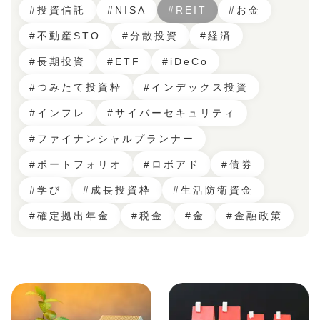
#投資信託
#NISA
#REIT
#お金
#不動産STO
#分散投資
#経済
#長期投資
#ETF
#iDeCo
#つみたて投資枠
#インデックス投資
#インフレ
#サイバーセキュリティ
#ファイナンシャルプランナー
#ポートフォリオ
#ロボアド
#債券
#学び
#成長投資枠
#生活防衛資金
#確定拠出年金
#税金
#金
#金融政策