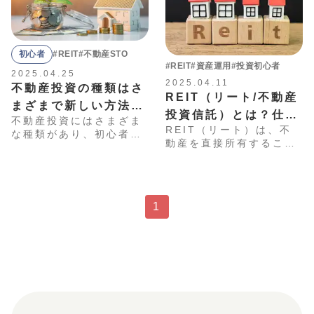
初心者
#REIT
#不動産STO
#REIT
#資産運用
#投資初心者
2025.04.25
2025.04.11
不動産投資の種類はさ
REIT（リート/不動産
まざまで新しい方法も
投資信託）とは？仕組
不動産投資にはさまざま
登場！失敗しないため
REIT（リート）は、不
みやメリット・デメ
な種類があり、初心者に
に初心者におすすめな
動産を直接所有すること
とっては複雑で分かりに
リット、関連商品につ
なく、手軽に投資ができ
のは？
くいと感じることもある
いて分かりやすく解説
る金融商品です。本記事
でしょう。本記事では、
では、初心者の方向けに
不動産投資に興味を持つ
REITの仕組みや種類、
方のために、主な投資手
1
メリット・デメリットを
法とその特徴を分かりや
解説しています。具体的
すく解説します。また、
な購入方法も紹介してい
初心者の方におすすめの
ますので、ぜひ参考にし
手法についても具体的に
てください。
紹介します。