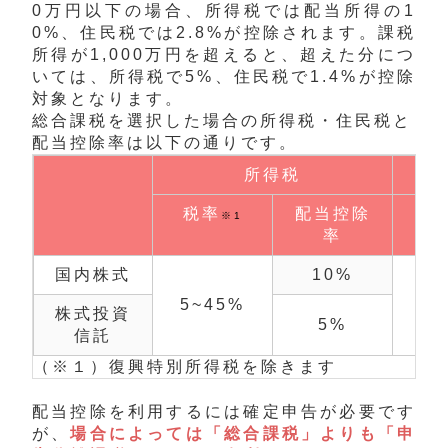
0万円以下の場合、所得税では配当所得の1
0%、住民税では2.8%が控除されます。課税
所得が1,000万円を超えると、超えた分につ
いては、所得税で5%、住民税で1.4%が控除
対象となります。
総合課税を選択した場合の所得税・住民税と
配当控除率は以下の通りです。
所得税
税率
配当控除
※1
率
国内株式
10%
5~45%
1
株式投資
5%
信託
（※１）復興特別所得税を除きます
配当控除を利用するには確定申告が必要です
が、
場合によっては「総合課税」よりも「申