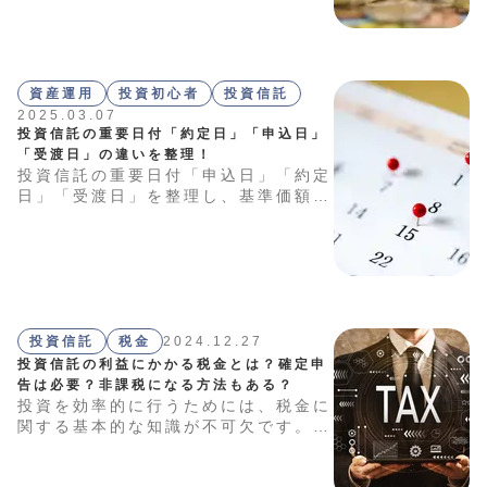
する利益が得られるか」や「リスク許
容度に見合っているか」といった視点
が重要です。この記事では、投資信託
を選ぶ際に役立つ指標や評価方法を分
かりやすく解説します。
資産運用
投資初心者
投資信託
2025.03.07
投資信託の重要日付「約定日」「申込日」
「受渡日」の違いを整理！
投資信託の重要日付「申込日」「約定
日」「受渡日」を整理し、基準価額と
の関係や注意点を解説します。
投資信託
税金
2024.12.27
投資信託の利益にかかる税金とは？確定申
告は必要？非課税になる方法もある？
投資を効率的に行うためには、税金に
関する基本的な知識が不可欠です。特
に投資初心者にとっては、確定申告が
必要かどうかの判断が難しい場合もあ