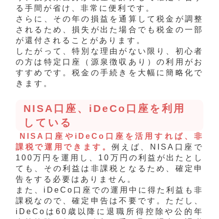
る手間が省け、非常に便利です。
さらに、その年の損益を通算して税金が調整
されるため、損失が出た場合でも税金の一部
が還付されることがあります。
したがって、特別な理由がない限り、初心者
の方は特定口座（源泉徴収あり）の利用がお
すすめです。税金の手続きを大幅に簡略化で
きます。
NISA口座、iDeCo口座を利用
している
NISA口座やiDeCo口座を活用すれば、非
課税で運用できます。
例えば、NISA口座で
100万円を運用し、10万円の利益が出たとし
ても、その利益は非課税となるため、確定申
告をする必要はありません。
また、iDeCo口座での運用中に得た利益も非
課税なので、確定申告は不要です。ただし、
iDeCoは60歳以降に退職所得控除や公的年