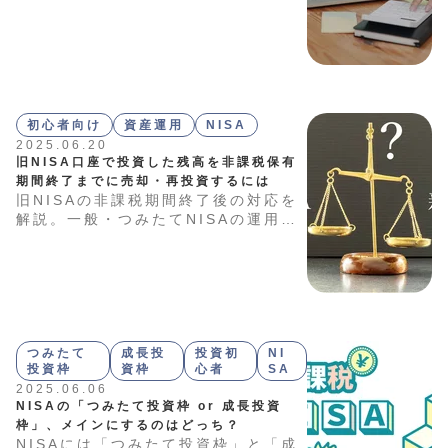
「係数」を活用するのがおすすめで
す。本記事では、代表的な6つの係数
について詳しく解説します。
初心者向け
資産運用
NISA
2025.06.20
旧NISA口座で投資した残高を非課税保有
期間終了までに売却・再投資するには
旧NISAの非課税期間終了後の対応を
解説。一般・つみたてNISAの運用期
間や新NISAへの切り替え、売却の判
断基準など、投資家が知っておくべき
ポイントをまとめました。保有資産を
今後どう扱うべきかお悩みの方は、ぜ
ひこの記事を参考にしてください。
つみたて
成長投
投資初
NI
投資枠
資枠
心者
SA
2025.06.06
NISAの「つみたて投資枠 or 成長投資
枠」、メインにするのはどっち？
NISAには「つみたて投資枠」と「成