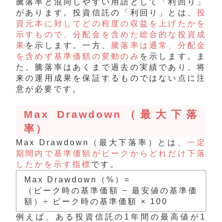
騰落率と混同しやすい用語として「利回り」
があります。投資信託の「利回り」とは、
投
資元本に対してどの程度の収益を上げたかを
示すもので、分配金を含めた総合的な投資成
果
を示します。一方、
騰落率は通常、分配金
を含めず基準価額の変動のみ
を示します。ま
た、騰落率はあくまで過去の実績であり、将
来の運用成果を保証するものではない点に注
意が必要です。
Max Drawdown（最大下落
率）
Max Drawdown（最大下落率）とは、
一定
期間内で基準価額がピークからどれだけ下落
したかを示す指標
です。
Max Drawdown（%）=
（ピーク時の基準価額 − 最安値の基準価
額）÷ ピーク時の基準価額 × 100
例えば、ある投資信託の1年間の最高値が1