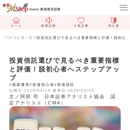
ホーム
新着記事
人気記事
初心者
TOP
記事一覧
投資信託選びで見るべき重要指標と評価！脱初心者
投資信託選びで見るべき重要指標
と評価！脱初心者へステップアッ
プ
#資産運用
#投資初心者
#投資信託
公開日:2025/03/14
更新日:2026/03/03
文／阿部 司 日本証券アナリスト協会 認
定アナリスト（CMA）