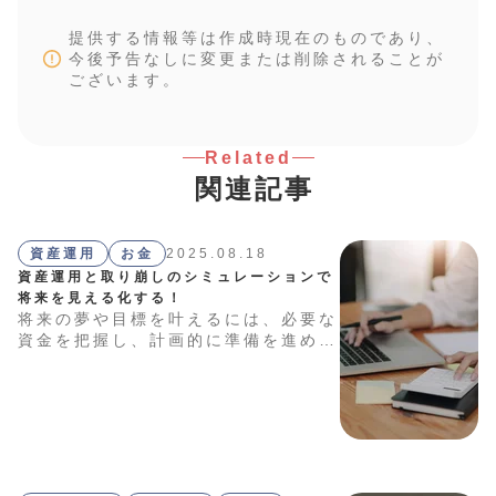
提供する情報等は作成時現在のものであり、
今後予告なしに変更または削除されることが
ございます。
Related
関連記事
資産運用
お金
2025.08.18
資産運用と取り崩しのシミュレーションで
将来を見える化する！
将来の夢や目標を叶えるには、必要な
資金を把握し、計画的に準備を進める
ことが大切です。試算には、便利な
「係数」を活用するのがおすすめで
す。本記事では、代表的な6つの係数
について詳しく解説します。