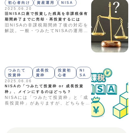
初心者向け
資産運用
NISA
2025.06.20
旧NISA口座で投資した残高を非課税保有
期間終了までに売却・再投資するには
旧NISAの非課税期間終了後の対応を
解説。一般・つみたてNISAの運用期
間や新NISAへの切り替え、売却の判
断基準など、投資家が知っておくべき
ポイントをまとめました。保有資産を
今後どう扱うべきかお悩みの方は、ぜ
ひこの記事を参考にしてください。
つみたて
成長投
投資初
NI
投資枠
資枠
心者
SA
2025.06.06
NISAの「つみたて投資枠 or 成長投資
枠」、メインにするのはどっち？
NISAには「つみたて投資枠」と「成
長投資枠」がありますが、どちらをメ
インに活用すればよいのか迷うことも
あるのではないでしょうか。そこで本
記事では、それぞれの特徴やメリッ
ト・デメリット、効果的な活用方法な
どを分かりやすく解説します。