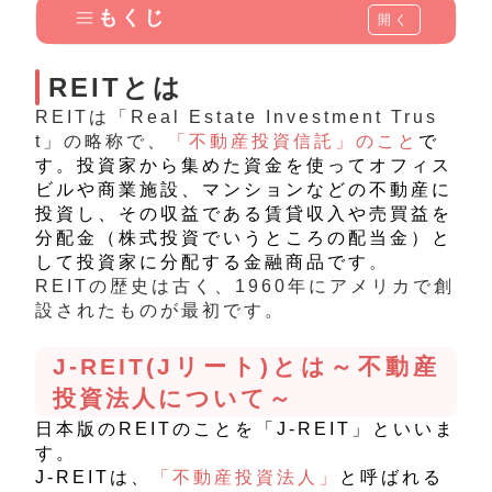
もくじ
開く
REITとは
REITは「Real Estate Investment Trus
t」の略称で、
「不動産投資信託」のこと
で
す。
投資家から集めた資金を使ってオフィス
ビルや商業施設、マンションなどの不動産に
投資し、その収益である賃貸収入や売買益を
分配金（株式投資でいうところの配当金）と
して投資家に分配する金融商品
です
。
REITの歴史は古く、1960年にアメリカで創
設されたものが最初です。
J-REIT(Jリート)とは～不動産
投資法人について～
日本版のREITのことを「J-REIT」といいま
す。
J-
REITは、
「不動産投資法人」
と呼ばれる