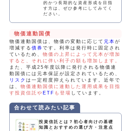
的かつ長期的な資産形成を目指
す方は、ぜひ参考にしてみてく
ださい。
物価連動国債
物価連動国債は、物価の変動に応じて
元本
が
増減する
債券
です。利率は発行時に固定され
ているため、
物価の上昇によって元本が増加
すると、それに伴い利子の額も増加します。
また、
平成25年度以降に発行される物価連
動国債には
元本保証が設定されているため、
リスク
は一定程度抑えられています。近年で
は、
物価連動国債に連動した運用成果を目指
す投資信託や
ETF
も登場
しています。
合わせて読みたい記事
投資信託とは？初心者向けの基礎
知識とおすすめの選び方・注意点