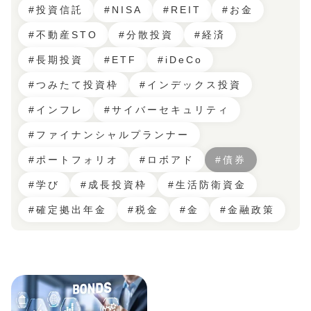
#投資信託
#NISA
#REIT
#お金
#不動産STO
#分散投資
#経済
#長期投資
#ETF
#iDeCo
#つみたて投資枠
#インデックス投資
#インフレ
#サイバーセキュリティ
#ファイナンシャルプランナー
#ポートフォリオ
#ロボアド
#債券
#学び
#成長投資枠
#生活防衛資金
#確定拠出年金
#税金
#金
#金融政策