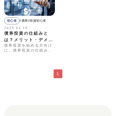
初心者
#債券
#投資初心者
2025.01.10
債券投資の仕組みと
は？メリット・デメ
債券投資を始める方向け
リットや選び方のポイ
に、債券投資の仕組みや
ントを解説
メリット・デメリット、
銘柄選定のポイントを詳
しく解説します。債券は
株式などと比較して低リ
1
スクの金融商品ですが、
信用リスクや金利変動リ
スクなどがあります。注
意すべき点をしっかり学
ぶことで、大きな失敗を
回避しましょう。