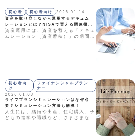
初心者
初心者向け
2026.01.14
資産を取り崩しながら運用するデキュム
レーションとは？NISAで買える関連投資
資産運用には、資産を蓄える「アキュ
信託も紹介！
ムレーション（資産蓄積）」の期間
と、蓄えた資産を活用する「デキュム
レーション（資産取り崩し）」の期間
があります。本記事では、アキュム
レーションとデキュムレーションの概
要に加え、資産形成期から資産活用期
へ移行するタイミングの試算方法につ
いて解説します。
初心者向
ファイナンシャルプラン
け
ナー
2026.01.08
ライフプランシミュレーションはなぜ必
要？シミュレーション方法も解説！
人生には、結婚や出産、住宅購入、子
どもの進学や退職など、さまざまなラ
イフイベントがあります。計画的に資
産を形成するには、それぞれのイベン
トで必要となる金額を事前に想定して