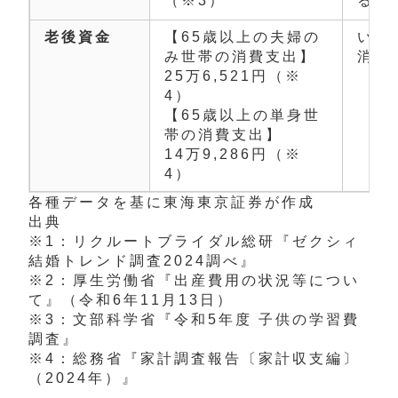
（※3）
る。
老後資金
【65歳以上の夫婦の
いず
み世帯の消費支出】
消費
25万6,521円（※
4）
【65歳以上の単身世
帯の消費支出】
14万9,286円（※
4）
各種データを基に東海東京証券が作成
出典
※1：リクルートブライダル総研『
ゼクシィ
結婚トレンド調査2024調べ
』
※2：厚生労働省『出産費用の状況等につい
て』（令和6年11月13日）
※3：文部科学省『令和5年度 子供の学習費
調査』
※4：総務省『家計調査報告〔家計収支編〕
（2024年）』