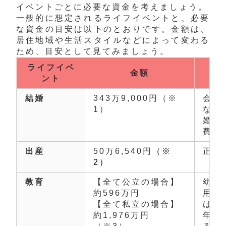
イベントごとに必要な資金を考えましょう。
一般的に想定されるライフイベントと、必要
な資金の目安は以下のとおりです。金額
は、
居住地域や生活スタイルなどによって変わる
ため、目安として見てみましょう
。
ライフイベ
金額
ント
結婚
343万9,000円（※
会場
1）
など
婚指
費用
出産
50万6,540円
（※
正常
2）
教育
【全て公立の場合】
幼稚
約596万円
用。
【全て私立の場合】
は、
約1,976万円
年間