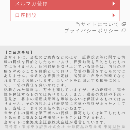
メルマガ登録
口座開設
当サイトについて
プライバシーポリシー
【ご留意事項】
当サイトは、当社のご案内などのほか、証券投資等に関する情
報の提供を目的としたものであり、投資勧誘を目的としたもの
ではありません。個別銘柄を取り上げている場合は、内容の理
解を深めることを目的としており、取引の推奨をするものでは
ありません。最終的な投資決定は、閲覧者ご自身の判断でなさ
れますようお願いします。当サイトを起因とする損害に関し
て、一切の責任を負いかねます。
記載された情報は、万全を期していますが、その正確性、完全
性を保証するものではありません。また、過去の実績や予想・
意見は、将来の運用成果等を示唆あるいは保証するものではあ
りません。その内容および表現等に欠落や誤謬があったとして
も、当社は一切その責任を負いかねます。
当サイトの情報は第三者への提供、複写もしくは加工したもの
を第三者に譲渡又は使用等させることはできません。
当サイトは
東海東京証券株式会社
が運営しています。
商号等：東海東京証券株式会社 金融商品取引業者 東海財務局