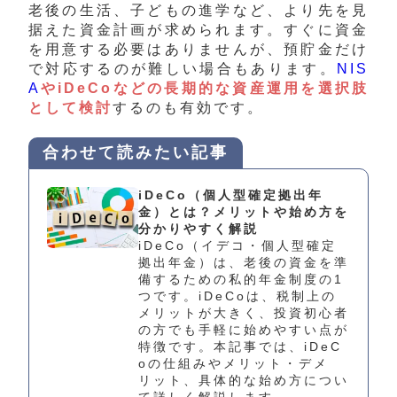
老後の生活、子どもの進学など、より先を見
据えた資金計画が求められます。すぐに資金
を用意する必要はありませんが、預貯金だけ
で対応するのが難しい場合もあります。
NIS
A
やiDeCoなどの長期的な資産運用を選択肢
として検討
するのも有効です。
合わせて読みたい記事
iDeCo（個人型確定拠出年
金）とは？メリットや始め方を
分かりやすく解説
iDeCo（イデコ・個人型確定
拠出年金）は、老後の資金を準
備するための私的年金制度の1
つです。iDeCoは、税制上の
メリットが大きく、投資初心者
の方でも手軽に始めやすい点が
特徴です。本記事では、iDeC
oの仕組みやメリット・デメ
リット、具体的な始め方につい