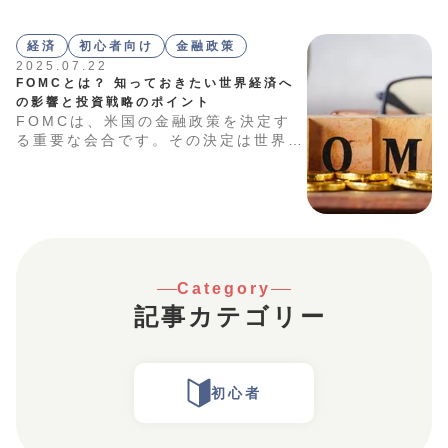
おくことが大切です。本記事では、計
画的な資産形成に役立つ「ライフプラ
ンシミュレーション」について解説し
経済
初心者向け
金融政策
ます。
2025.07.22
FOMCとは？ 知っておきたい世界経済へ
の影響と投資戦略のポイント
FOMCは、米国の金融政策を決定す
る重要な会合です。その決定は世界の
金融市場に影響を与えますが、仕組み
や意義は投資初心者には分かりづらい
かもしれません。本記事では、FOM
Cの概要や市場への影響、投資時の注
意点を分かりやすく解説します。
Category
記事カテゴリー
初心者