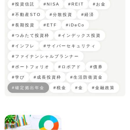
#投資信託
#NISA
#REIT
#お金
#不動産STO
#分散投資
#経済
#長期投資
#ETF
#iDeCo
#つみたて投資枠
#インデックス投資
#インフレ
#サイバーセキュリティ
#ファイナンシャルプランナー
#ポートフォリオ
#ロボアド
#債券
#学び
#成長投資枠
#生活防衛資金
#確定拠出年金
#税金
#金
#金融政策