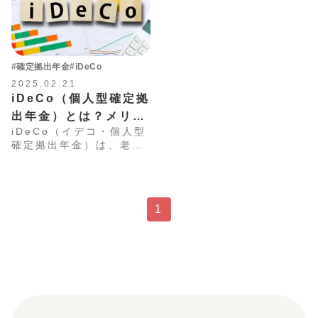
#確定拠出年金
#iDeCo
2025.02.21
iDeCo（個人型確定拠
出年金）とは？メリッ
iDeCo（イデコ・個人型
トや始め方を分かりや
確定拠出年金）は、老後
すく解説
の資金を準備するための
私的年金制度の1つで
す。iDeCoは、税制上の
メリットが大きく、投資
1
初心者の方でも手軽に始
めやすい点が特徴です。
本記事では、iDeCoの仕
組みやメリット・デメ
リット、具体的な始め方
について詳しく解説しし
ます。