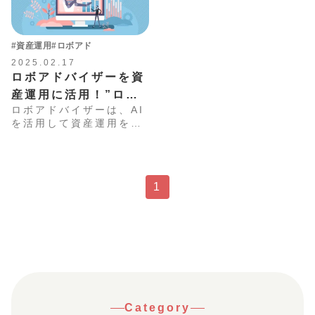
#資産運用
#ロボアド
2025.02.17
ロボアドバイザーを資
産運用に活用！”ロボ
ロボアドバイザーは、AI
アドやめとけ”と言わ
を活用して資産運用を自
れてしまう理由と、メ
動で行うサービスです。
リット・デメリットを
どなたでも手軽に始めら
れる一方で、初心者には
解説します！
あまり向いていないとい
1
う意見が、ネットやブロ
グに散見されています。
本記事では、ロボアドバ
イザーの基本情報やメ
リット・デメリットを分
かりやすく解説し、効果
的な利用方法を紹介しま
す。
Category