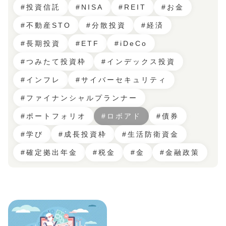
#投資信託
#NISA
#REIT
#お金
#不動産STO
#分散投資
#経済
#長期投資
#ETF
#iDeCo
#つみたて投資枠
#インデックス投資
#インフレ
#サイバーセキュリティ
#ファイナンシャルプランナー
#ポートフォリオ
#ロボアド
#債券
#学び
#成長投資枠
#生活防衛資金
#確定拠出年金
#税金
#金
#金融政策